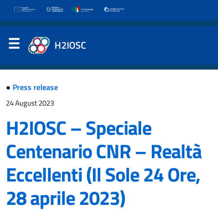
H2IOSC
●
Press release
24 August 2023
H2IOSC – Speciale
Centenario CNR – Realtà
Eccellenti (Il Sole 24 Ore,
28 aprile 2023)